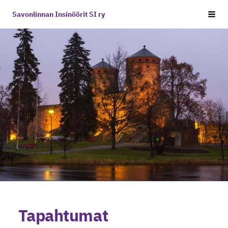
Siirry
Savonlinnan Insinöörit SI ry
Vali
sivun
sisältöön
Tapahtumat